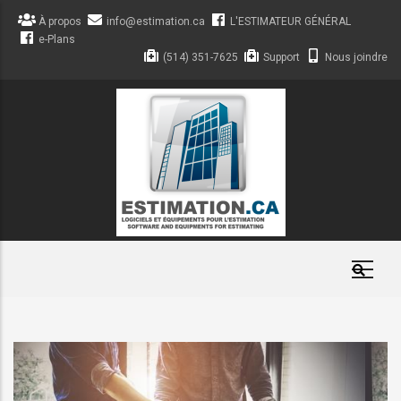
Aller
À propos
info@estimation.ca
L'ESTIMATEUR GÉNÉRAL
au
e-Plans
contenu
(514) 351-7625
Support
Nous joindre
principal