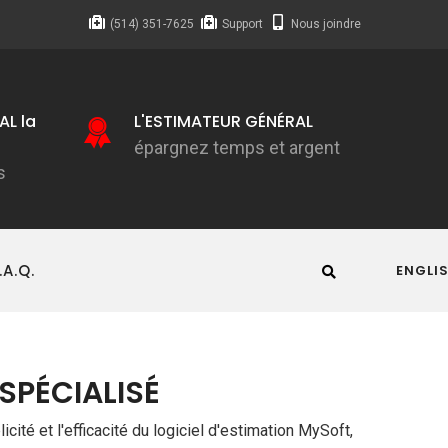
(514) 351-7625
Support
Nous joindre
AL la
L'ESTIMATEUR GÉNÉRAL
L
fa
épargnez temps et argent
s
p
.A.Q.
ENGLI
SPÉCIALISÉ
cité et l'efficacité du logiciel d'estimation MySoft,